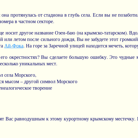
она протянулась от стадиона в глубь села. Если вы не позаботил
омера в частном секторе.
еще носит другое название Озен-баю (на крымско-татарском). Вд
й или летом после сильного дождя, Вы не забудете этот громки
та
Ай-Фока
. На горе за Заречной улицей находится мечеть, кото
его окрестностях? Вы сделаете большую ошибку. Это чудные ме
несколько уникальных мест.
л села Морского,
ся мысом – другой символ Морского
енеалогическое творение
ят Вас равнодушным к этому курортному крымскому местечку. И