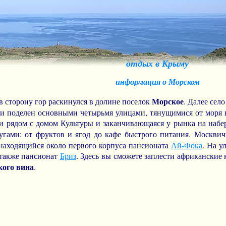
отдых в Крыму
информация о Морском
Морское
в сторону гор раскинулся в долине поселок
. Далее сел
 и поделен основными четырьмя улицами, тянущимися от моря в
 рядом с домом Культуры и заканчивающаяся у рынка на набер
угами: от фруктов и ягод до кафе быстрого питания. Москви
 находящийся около первого корпуса пансионата
Ай-Фока
. На у
 также пансионат
Бриз
. Здесь вы сможете заплести африканские
ого вина
.