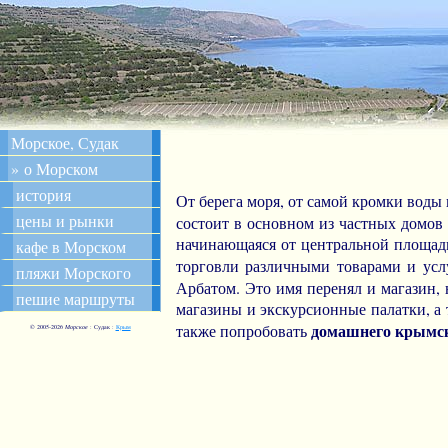
Морское, Судак
» о Морском
история
От берега моря, от самой кромки воды 
цены и рынки
состоит в основном из частных домов
начинающаяся от центральной площади
кафе в Морском
торговли различными товарами и усл
пляжи Морского
Арбатом. Это имя перенял и магазин,
пешие маршруты
магазины и экскурсионные палатки, а
домашнего крымск
также попробовать
© 2005-
2026
Морское
: Судак :
Крым